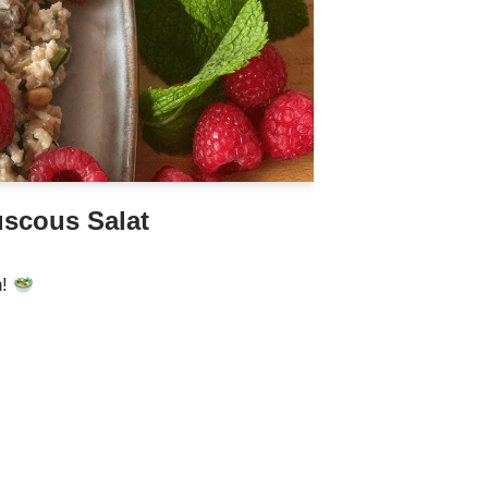
scous Salat
n!