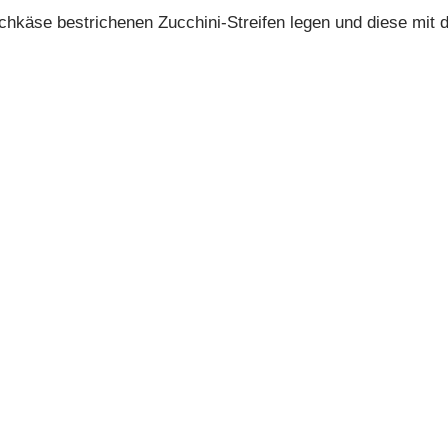
ischkäse bestrichenen Zucchini-Streifen legen und diese mit
en und schmecken lassen!
 WOLVE
| Alle Rechte