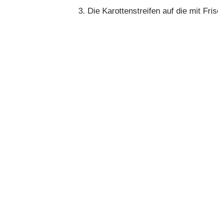
3. Die Karottenstreifen auf die mit Fr
4. Nun alles zu kleinen Röllchen roll
Portionen:
18 Stück
Zeitaufwand:
30 Minuten
Kcal pro Portion:
25 Kcal
Impressum
Copyright © 2020-{current_year}
FIT LIKE A
vorbehalten.