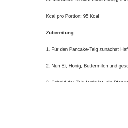
Kcal pro Portion:
95 Kcal
Zubereitung:
1. Für den Pancake-Teig zunächst Haf
2. Nun Ei, Honig, Buttermilch und ge
3. Sobald der Teig fertig ist, die Pfanne
4. Mit einem Schöpflöffel den zubereit
5. Parallel die Erdbeeren waschen und
zusammen mit der Minze pürieren.