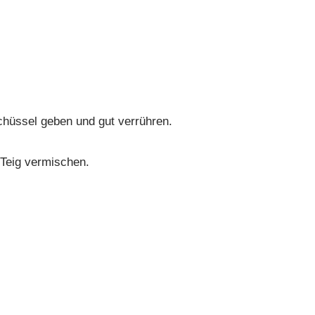
chüssel geben und gut verrühren.
Teig vermischen.
hen bilden.
ren Teil kleinschneiden und