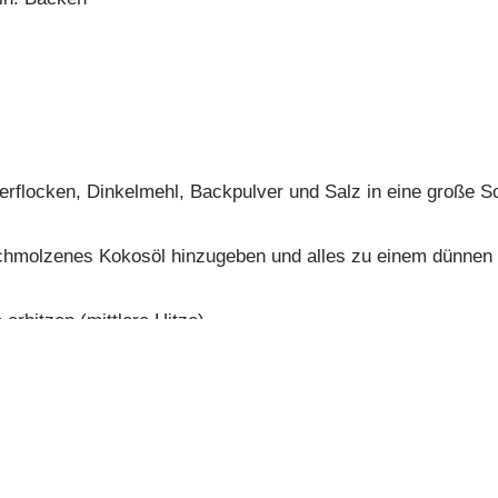
erflocken, Dinkelmehl, Backpulver und Salz in eine große S
schmolzenes Kokosöl hinzugeben und alles zu einem dünnen 
 erhitzen (mittlere Hitze).
eten Teig in die Pfanne gießen, sodass sich kleine Pfannkuc
 etwa eine handvoll zum Garnieren beiseite legen. Den ande