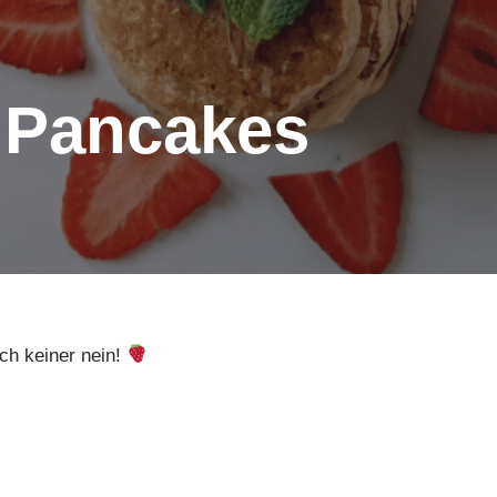
 Pancakes
h keiner nein!